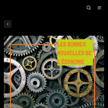
Accueil
C'était quoi ce morceau?
Grille des programmes
Podcasts
Le gallo
Les ateliers radio
Faire un don