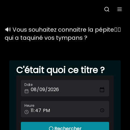
Accueil
🔊
Vous souhaitez connaitre la pépite
❤️‍🔥
qui a taquiné vos tympans ?
C'était quoi ce morceau?
Grille des programmes
C'était quoi ce titre ?
Podcasts
Date
Le gallo
Les ateliers radio
Heure
Faire un don
Rechercher