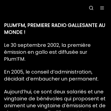
Accueil
PLUM’FM, PREMIERE RADIO GALLESANTE AU
MONDE !
C'était quoi ce morceau?
Le 30 septembre 2002, la première
Grille des programmes
émission en gallo est diffusée sur
Plum’FM.
Podcasts
En 2005, le conseil d’administration,
Le gallo
décidait d’embaucher un permanent.
Les ateliers radio
Aujourd’hui, ce sont deux salariés et une
vingtaine de bénévoles qui proposent et
Faire un don
animent une vingtaine d’émissions et de