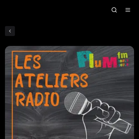
Accueil
C'était quoi ce morceau?
Grille des programmes
Podcasts
Le gallo
Les ateliers radio
Faire un don