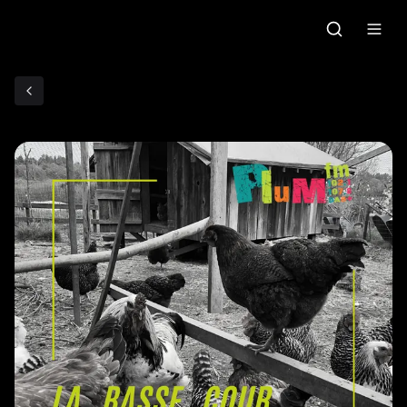
Accueil
C'était quoi ce morceau?
Grille des programmes
Podcasts
Le gallo
Les ateliers radio
Faire un don