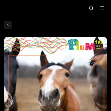
Accueil
C'était quoi ce morceau?
Grille des programmes
Podcasts
Le gallo
Les ateliers radio
Faire un don