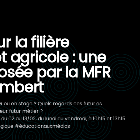
 la filière
t agricole : une
osée par la MFR
embert
FR ou en stage ? Quels regards ces futur.es
eur futur métier ?
u 02 au 13/02, du lundi au vendredi, à 10h15 et 13h15.
ogique #éducationauxmédias