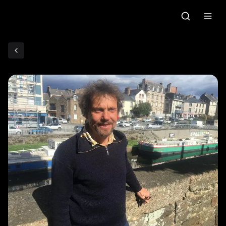
Accueil
C'était quoi ce morceau?
Grille des programmes
Podcasts
Le gallo
Les ateliers radio
Faire un don