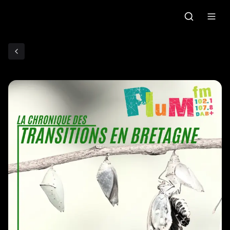
Accueil
C'était quoi ce morceau?
Grille des programmes
Podcasts
Le gallo
Les ateliers radio
Faire un don