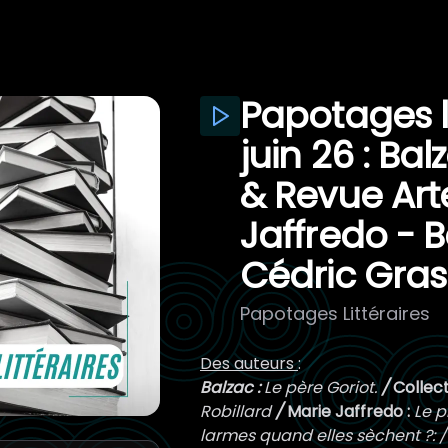
Papotages l
juin 26 : Bal
& Revue Arte
Jaffredo - B
Cédric Gras
Papotages Littéraires
Des auteurs
:
Balzac :
Le père Goriot.
/
Collect
Robillard
/
Marie Jaffredo :
Le p
larmes quand elles sèchent ?: 