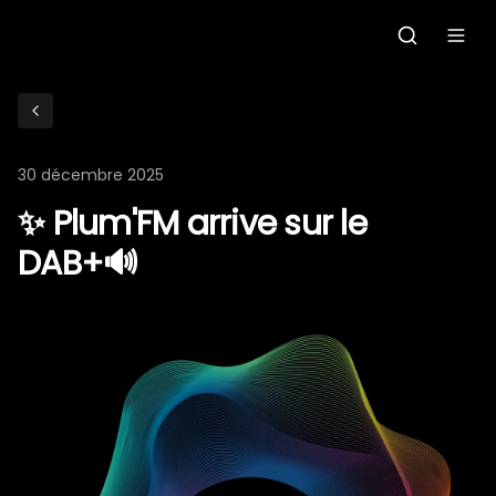
Accueil
C'était quoi ce morceau?
30 décembre 2025
Grille des programmes
✨ Plum'FM arrive sur le
DAB+🔊
Podcasts
Le gallo
Les ateliers radio
Faire un don